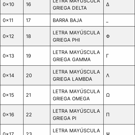
LETRA MAYÚSCULA
0x10
16
Δ
GRIEGA DELTA
0x11
17
BARRA BAJA
_
LETRA MAYÚSCULA
0x12
18
Φ
GRIEGA PHI
LETRA MAYÚSCULA
0x13
19
Γ
GRIEGA GAMMA
LETRA MAYÚSCULA
0x14
20
Λ
GRIEGA LAMBDA
LETRA MAYÚSCULA
0x15
21
Ω
GRIEGA OMEGA
LETRA MAYÚSCULA
0x16
22
Π
GRIEGA PI
LETRA MAYÚSCULA
0x17
23
Ψ