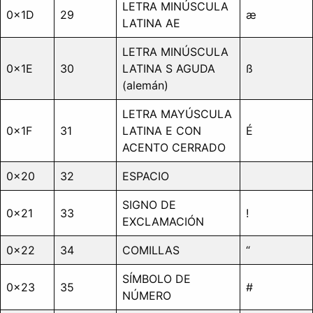
LETRA MINÚSCULA
0x1D
29
æ
LATINA AE
LETRA MINÚSCULA
0x1E
30
LATINA S AGUDA
ß
(alemán)
LETRA MAYÚSCULA
0x1F
31
LATINA E CON
É
ACENTO CERRADO
0x20
32
ESPACIO
SIGNO DE
0x21
33
!
EXCLAMACIÓN
0x22
34
COMILLAS
“
SÍMBOLO DE
0x23
35
#
NÚMERO