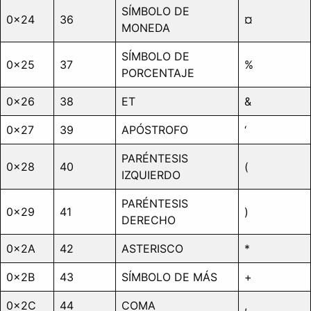
SÍMBOLO DE
0x24
36
¤
MONEDA
SÍMBOLO DE
0x25
37
%
PORCENTAJE
0x26
38
ET
&
0x27
39
APÓSTROFO
‘
PARÉNTESIS
0x28
40
(
IZQUIERDO
PARÉNTESIS
0x29
41
)
DERECHO
0x2A
42
ASTERISCO
*
0x2B
43
SÍMBOLO DE MÁS
+
0x2C
44
COMA
,