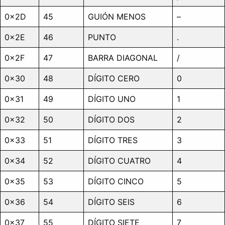
0x2D
45
GUIÓN MENOS
–
0x2E
46
PUNTO
.
0x2F
47
BARRA DIAGONAL
/
0x30
48
DÍGITO CERO
0
0x31
49
DÍGITO UNO
1
0x32
50
DÍGITO DOS
2
0x33
51
DÍGITO TRES
3
0x34
52
DÍGITO CUATRO
4
0x35
53
DÍGITO CINCO
5
0x36
54
DÍGITO SEIS
6
0x37
55
DÍGITO SIETE
7