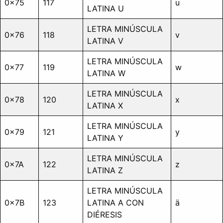
0x75
117
u
LATINA U
LETRA MINÚSCULA
0x76
118
v
LATINA V
LETRA MINÚSCULA
0x77
119
w
LATINA W
LETRA MINÚSCULA
0x78
120
x
LATINA X
LETRA MINÚSCULA
0x79
121
y
LATINA Y
LETRA MINÚSCULA
0x7A
122
z
LATINA Z
LETRA MINÚSCULA
0x7B
123
LATINA A CON
ä
DIÉRESIS