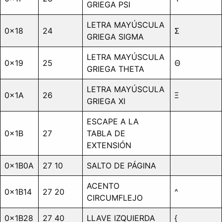
GRIEGA PSI
LETRA MAYÚSCULA
0x18
24
Σ
GRIEGA SIGMA
LETRA MAYÚSCULA
0x19
25
Θ
GRIEGA THETA
LETRA MAYÚSCULA
0x1A
26
Ξ
GRIEGA XI
ESCAPE A LA
0x1B
27
TABLA DE
EXTENSIÓN
0x1B0A
27 10
SALTO DE PÁGINA
ACENTO
0x1B14
27 20
^
CIRCUMFLEJO
0x1B28
27 40
LLAVE IZQUIERDA
{