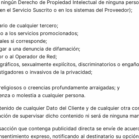
ja ningún Derecho de Propiedad Intelectual de ninguna perso
n el Servicio Suscrito o en los sistemas del Proveedor);
rio de cualquier tercero;
so a los servicios promocionados;
ales si corresponde;
ugar a una denuncia de difamación;
or o al Operador de Red;
gráficos, sexualmente explícitos, discriminatorios o engañ
tigadores o invasivos de la privacidad;
 religiosos o creencias profundamente arraigadas; y
nza o molestia a cualquier persona.
tenido de cualquier Dato del Cliente y de cualquier otra c
ación de supervisar dicho contenido ni será de ninguna man
nsacción que contenga publicidad directa se envíe de acuer
onsentimiento expreso, notificando al destinatario su opción