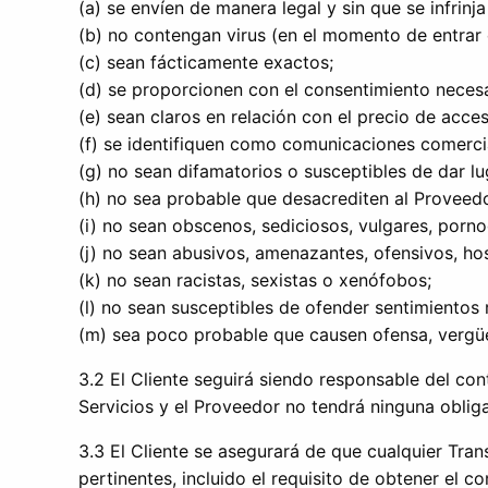
(a) se envíen de manera legal y sin que se infrin
(b) no contengan virus (en el momento de entrar e
(c) sean fácticamente exactos;
(d) se proporcionen con el consentimiento necesa
(e) sean claros en relación con el precio de acce
(f) se identifiquen como comunicaciones comerci
(g) no sean difamatorios o susceptibles de dar l
(h) no sea probable que desacrediten al Proveed
(i) no sean obscenos, sediciosos, vulgares, porno
(j) no sean abusivos, amenazantes, ofensivos, hos
(k) no sean racistas, sexistas o xenófobos;
(l) no sean susceptibles de ofender sentimientos
(m) sea poco probable que causen ofensa, vergüe
3.2 El Cliente seguirá siendo responsable del con
Servicios y el Proveedor no tendrá ninguna oblig
3.3 El Cliente se asegurará de que cualquier Tra
pertinentes, incluido el requisito de obtener el c