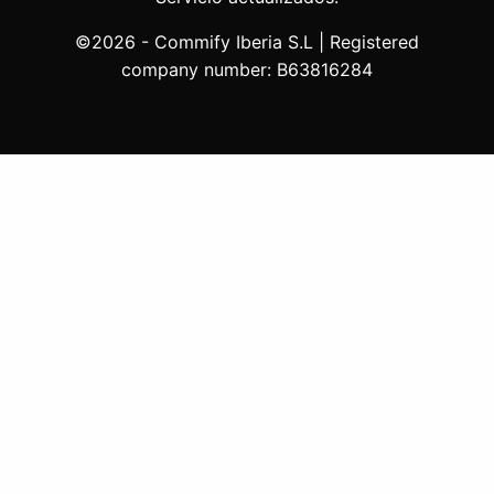
©2026 - Commify Iberia S.L | Registered
company number: B63816284