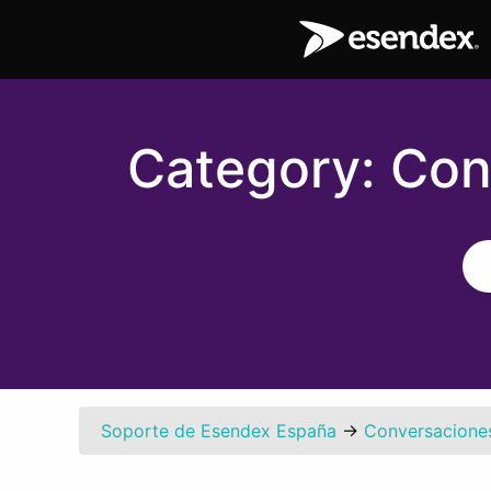
Category:
Con
Soporte de Esendex España
→
Conversacione