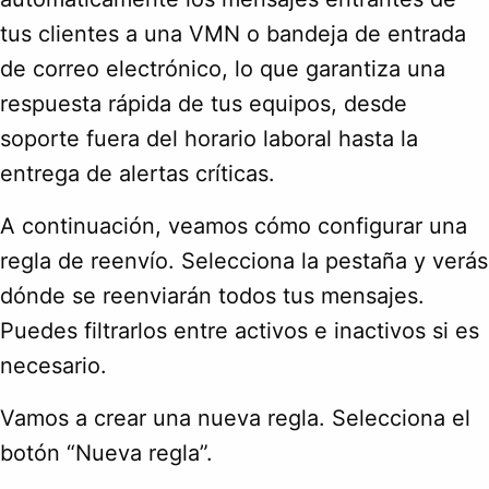
tus clientes a una VMN o bandeja de entrada
de correo electrónico, lo que garantiza una
respuesta rápida de tus equipos, desde
soporte fuera del horario laboral hasta la
entrega de alertas críticas.
A continuación, veamos cómo configurar una
regla de reenvío. Selecciona la pestaña y verás
dónde se reenviarán todos tus mensajes.
Puedes filtrarlos entre activos e inactivos si es
necesario.
Vamos a crear una nueva regla. Selecciona el
botón “Nueva regla”.