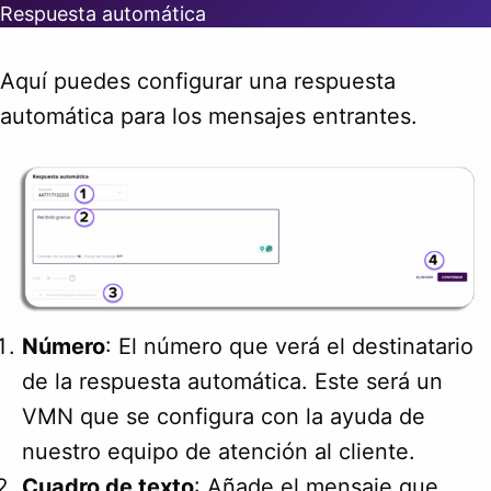
Respuesta automática
Aquí puedes configurar una respuesta
automática para los mensajes entrantes.
Número
: El número que verá el destinatario
de la respuesta automática. Este será un
VMN que se configura con la ayuda de
nuestro equipo de atención al cliente.
Cuadro de texto
: Añade el mensaje que