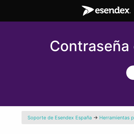
Contraseña 
Soporte de Esendex España
→
Herramientas p