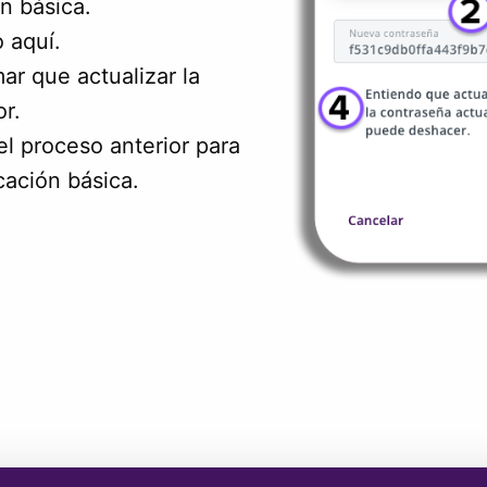
n básica.
 aquí.
mar que actualizar la
or.
l proceso anterior para
cación básica.