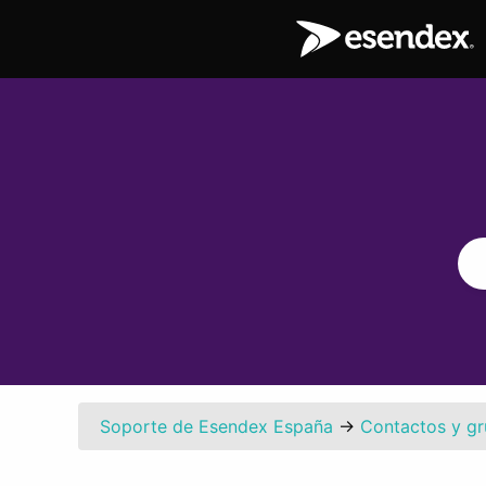
Soporte de Esendex España
→
Contactos y g