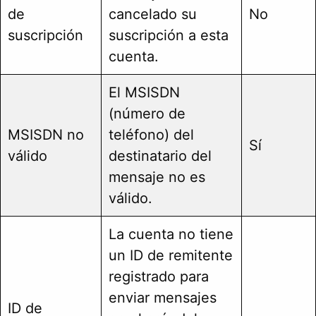
de
cancelado su
No
suscripción
suscripción a esta
cuenta.
El MSISDN
(número de
MSISDN no
teléfono) del
Sí
válido
destinatario del
mensaje no es
válido.
La cuenta no tiene
un ID de remitente
registrado para
enviar mensajes
ID de