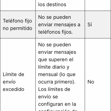
los destinos
No se pueden
Teléfono fijo
enviar mensajes a
Sí
no permitido
teléfonos fijos.
No se pueden
enviar mensajes
que superen el
límite diario y
Límite de
mensual (lo que
envío
ocurra primero).
No
excedido
Los límites de
envío se
configuran en la