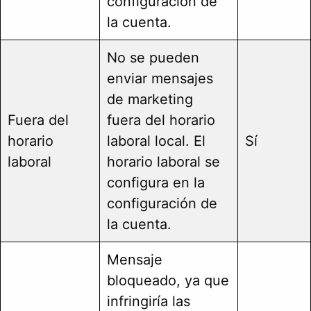
configuración de
la cuenta.
No se pueden
enviar mensajes
de marketing
Fuera del
fuera del horario
horario
laboral local. El
Sí
laboral
horario laboral se
configura en la
configuración de
la cuenta.
Mensaje
bloqueado, ya que
infringiría las