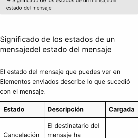
→
Significado de los estados de un mensajedel
estado del mensaje
Significado de los estados de un
mensajedel estado del mensaje
El estado del mensaje que puedes ver en
Elementos enviados describe lo que sucedió
con el mensaje.
Estado
Descripción
Cargada
El destinatario del
Cancelación
mensaje ha