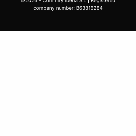
©2026 - Commify Iberia S.L | Registered
company number: B63816284