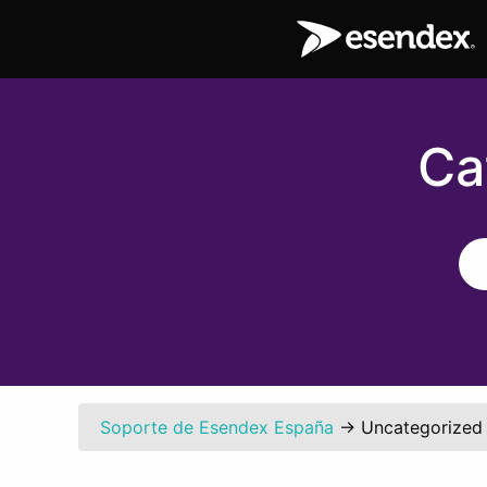
Ca
Soporte de Esendex España
→
Uncategorized