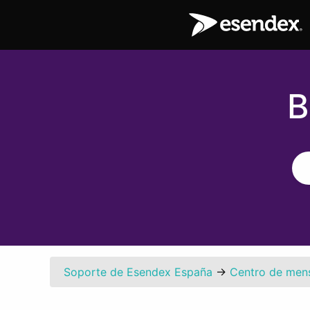
B
Soporte de Esendex España
→
Centro de men