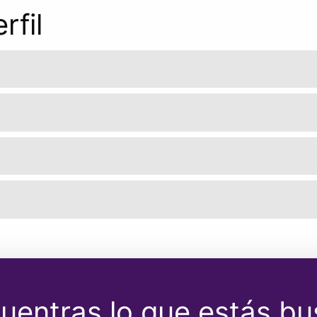
rfil
uentras lo que estás b