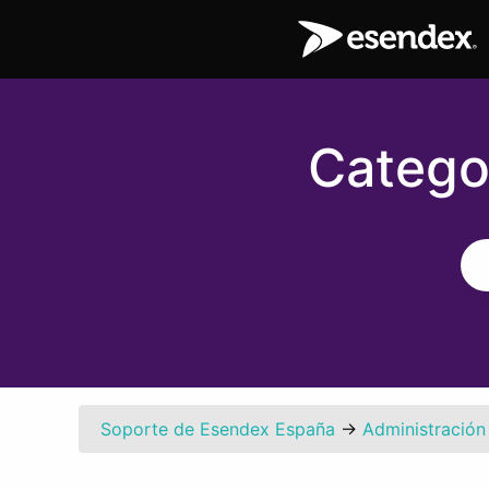
Catego
Soporte de Esendex España
→
Administración 